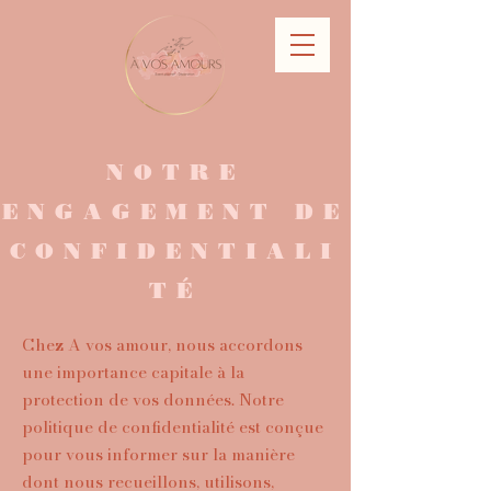
NOTRE
ENGAGEMENT DE
CONFIDENTIALI
TÉ
Chez A vos amour, nous accordons
une importance capitale à la
protection de vos données. Notre
politique de confidentialité est conçue
pour vous informer sur la manière
dont nous recueillons, utilisons,